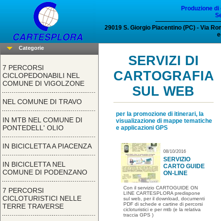
Produzione di 
Se
29019 S. Giorgio Piacentino (PC) - Via R
e
Categorie
SERVIZI DI
7 PERCORSI
CARTOGRAFIA
CICLOPEDONABILI NEL
COMUNE DI VIGOLZONE
SUL WEB
NEL COMUNE DI TRAVO
per la promozione di itinerari, la
IN MTB NEL COMUNE DI
visualizazione di mappe tematiche
PONTEDELL' OLIO
e applicazioni GPS
IN BICICLETTA A PIACENZA
08/10/2016
SERVIZIO
IN BICICLETTA NEL
CARTO GUIDE
COMUNE DI PODENZANO
ON-LINE
Con il servizio CARTOGUIDE ON
7 PERCORSI
LINE CARTESPLORA predispone
CICLOTURISTICI NELLE
sul web, per il download, documenti
PDF di schede e cartine di percorsi
TERRE TRAVERSE
cicloturistici e per mtb (e la relativa
traccia GPS )